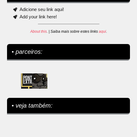
Adicione seu link aqui!
Add your link here!
About this
. | Saiba mais sobre estes links
aqui
.
• parceiros:
• veja também: