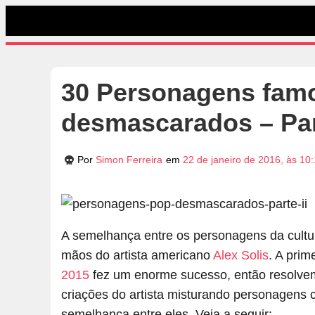
30 Personagens famo
desmascarados – Part
Por
Simon Ferreira
em
22 de janeiro de 2016, às 10
A semelhança entre os personagens da cult
mãos do artista americano
Alex Solis
. A pri
2015
fez um enorme sucesso, então resolvemo
criações do artista misturando personagens 
semelhança entre eles. Veja a seguir: