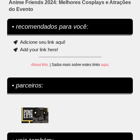
Anime Friends 2024: Melhores Cosplays e Atrações
do Evento
• recomendados para você:
Adicione seu link aqui!
Add your link here!
About this
. | Saiba mais sobre estes links
aqui
.
• parceiros: