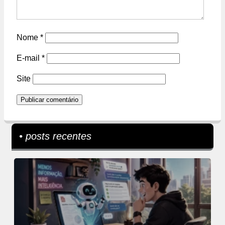
Nome
*
E-mail
*
Site
• posts recentes