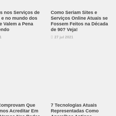
s nos Serviços de
Como Seriam Sites e
 e no mundo dos
Serviços Online Atuais se
e Valem a Pena
Fossem Feitos na Década
endo
de 90? Veja!
1
27 jul 2021
 Comprovam Que
7 Tecnologias Atuais
mos Acreditar Em
Representadas Como