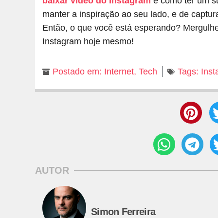
baixar vídeo do Instagram
é como ter um su
manter a inspiração ao seu lado, e de captu
Então, o que você está esperando? Mergulh
Instagram hoje mesmo!
Postado em:
Internet
,
Tech
Tags:
Ins
AUTOR
Simon Ferreira