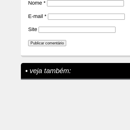
Nome
*
E-mail
*
Site
• veja também: