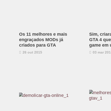
Os 11 melhores e mais
Sim, cria
engraçados MODs já
GTA 4 que
criados para GTA
game em u
26 out 2015
03 mar 201