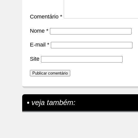
Comentário
*
Nome
*
E-mail
*
Site
• veja também: