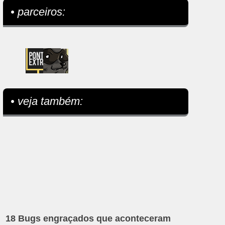
• parceiros:
• veja também:
18 Bugs engraçados que aconteceram