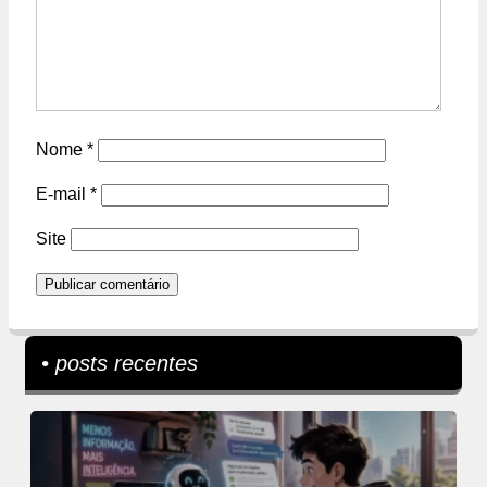
Nome
*
E-mail
*
Site
• posts recentes