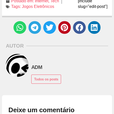
Postado em:
Internet
,
Tech
[include
Tags:
Jogos Eletrônicos
slug="edit-post"]
AUTOR
ADM
Todos os posts
Deixe um comentário