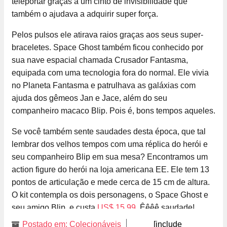
teleportar graças a um cinto de invisibilidade que
também o ajudava a adquirir super força.
Pelos pulsos ele atirava raios graças aos seus super-
braceletes. Space Ghost também ficou conhecido por
sua nave espacial chamada Crusador Fantasma,
equipada com uma tecnologia fora do normal. Ele vivia
no Planeta Fantasma e patrulhava as galáxias com
ajuda dos gêmeos Jan e Jace, além do seu
companheiro macaco Blip. Pois é, bons tempos aqueles.
Se você também sente saudades desta época, que tal
lembrar dos velhos tempos com uma réplica do herói e
seu companheiro Blip em sua mesa? Encontramos um
action figure do herói na loja americana EE. Ele tem 13
pontos de articulação e mede cerca de 15 cm de altura.
O kit contempla os dois personagens, o Space Ghost e
seu amigo Blip, e custa
US$ 15.99
. Êêêê saudade!
Postado em:
Colecionáveis
[include