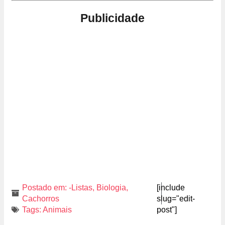
Publicidade
Postado em:
-Listas
,
Biologia
,
[include
Cachorros
slug="edit-
Tags:
Animais
post"]