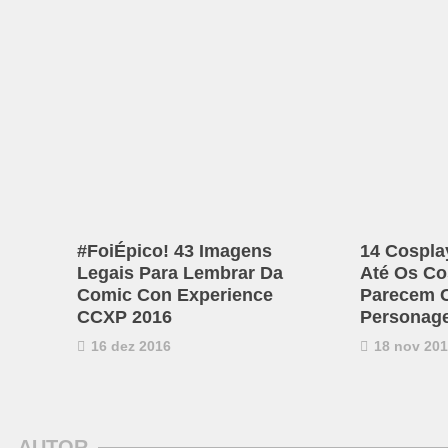
#FoiÉpico! 43 Imagens
14 Cospla
Legais Para Lembrar Da
Até Os Co
Comic Con Experience
Parecem 
CCXP 2016
Personag
16 dez 2016
18 nov 20
AUTOR