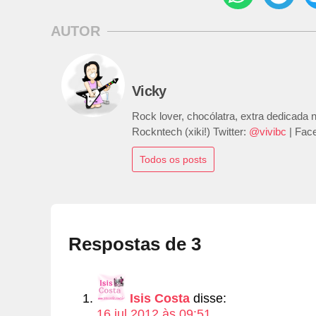
AUTOR
Vicky
Rock lover, chocólatra, extra dedicada
Rockntech (xiki!) Twitter:
@vivibc
| Fac
Todos os posts
Respostas de 3
Isis Costa
disse:
16 jul 2012 às 09:51