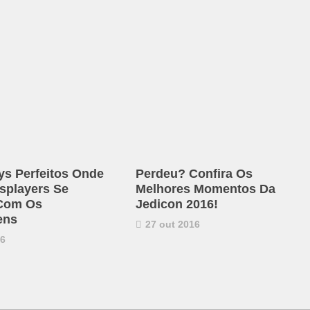
ys Perfeitos Onde
Perdeu? Confira Os
splayers Se
Melhores Momentos Da
Com Os
Jedicon 2016!
ens
27 out 2016
16