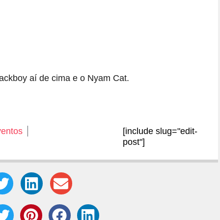
Sackboy aí de cima e o Nyam Cat.
entos
[include slug="edit-
post"]