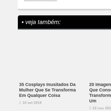
• veja também:
35 Cosplays Inusitados Da
20 Imagen
Mulher Que Se Transforma
Que Cons
Em Qualquer Coisa
Transform
Um
10 set 2019
22 nov 20