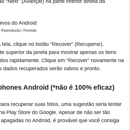
o “Next” (Avançar) na parte inferior direita da
 Reprodução / Fonelab
da tela, clique no botão “Recover” (Recuperar).
e superior da janela para mostrar apenas os itens
jados rapidamente. Clique em “Recover” novamente na
s dados recuperados serão salvos e pronto.
phones Android (*não é 100% eficaz)
 para recuperar suas fotos, uma sugestão seria tentar
 na Play Store do Google. Apesar de não ser tão
s apagadas no Android, é provável que você consiga