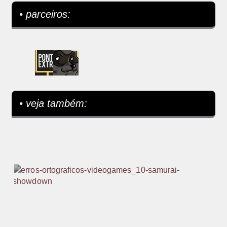
• parceiros:
• veja também: