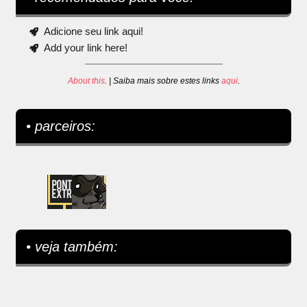
Adicione seu link aqui!
Add your link here!
About this
. | Saiba mais sobre estes links
aqui
.
• parceiros:
• veja também: