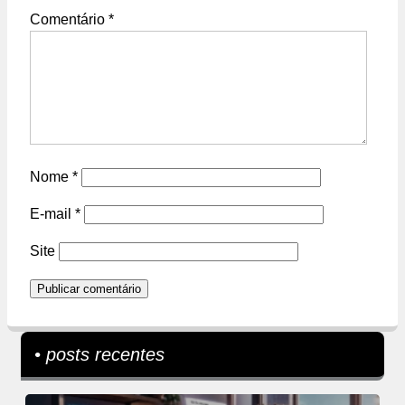
Comentário
*
Nome
*
E-mail
*
Site
• posts recentes