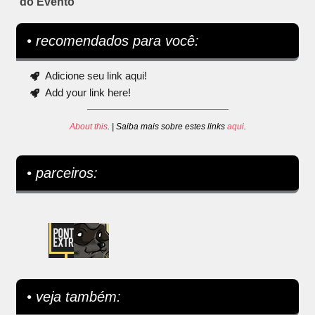
do Evento
• recomendados para você:
Adicione seu link aqui!
Add your link here!
About this
. | Saiba mais sobre estes links
aqui
.
• parceiros:
• veja também: