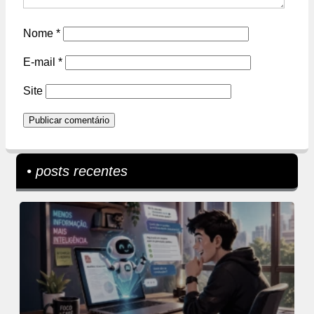
Nome
*
E-mail
*
Site
• posts recentes