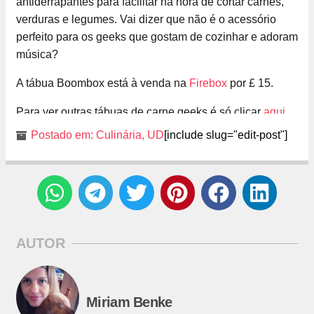
antiderrapantes para facilitar na hora de cortar carnes,
verduras e legumes. Vai dizer que não é o acessório
perfeito para os geeks que gostam de cozinhar e adoram
música?
A tábua Boombox está à venda na
Firebox
por £ 15.
Para ver outras tábuas de carne geeks é só clicar
aqui
.
Postado em:
Culinária
,
UD
[include slug="edit-post"]
AUTOR
Miriam Benke