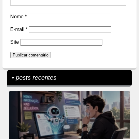
Nome
*
E-mail
*
Site
• posts recentes