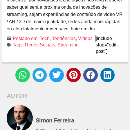
saber qual será a próxima onda de inovações de
streaming, sejam experiências de conteúdo de vídeo VR
/ AR / 3D de maior qualidade, redes ainda mais rápidas
ou algo totalmente impensável hoje em dia.
Postado em:
Tech
,
Tendências
,
Vídeos
[include
Tags:
Redes Sociais
,
Streaming
slug="edit-
post"]
AUTOR
Simon Ferreira