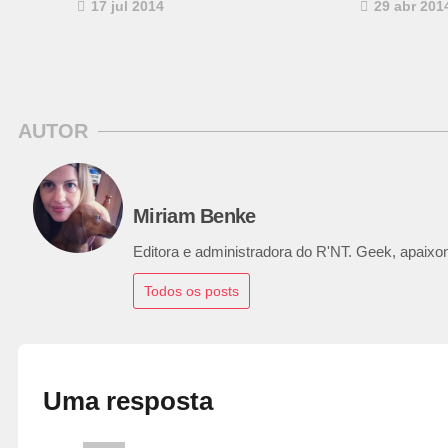
17 jul 2014
29 abr 201
AUTOR
Miriam Benke
Editora e administradora do R'NT. Geek, apaixon
Todos os posts
Uma resposta