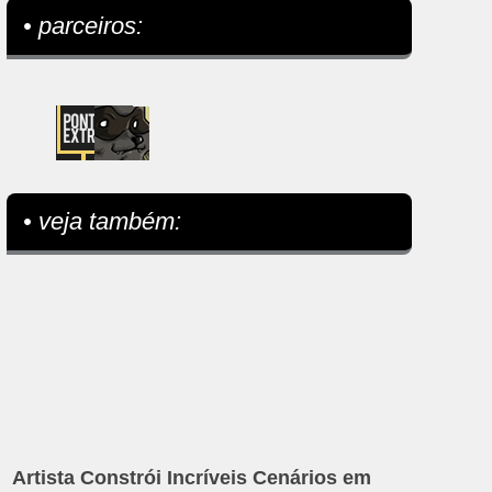
• parceiros:
• veja também:
Artista Constrói Incríveis Cenários em