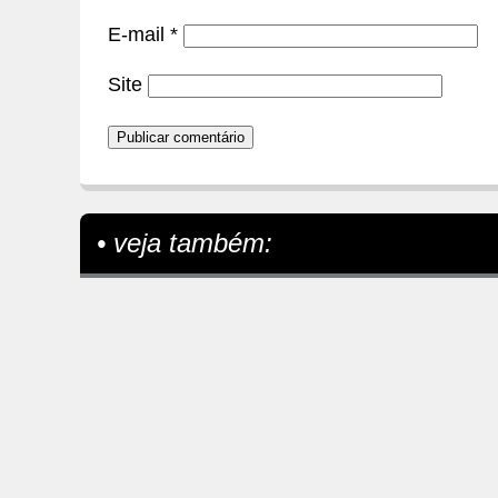
E-mail
*
Site
• veja também: