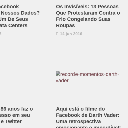
acebook
Os Invisíveis: 13 Pessoas
 Nossos Dados?
Que Protestaram Contra o
Um De Seus
Frio Congelando Suas
ata Centers
Roupas
6
14 jun 2016
 86 anos faz o
Aqui está o filme do
esso em seu
Facebook de Darth Vader:
e Twitter
Uma retrospectiva
emocionante e imperdível!