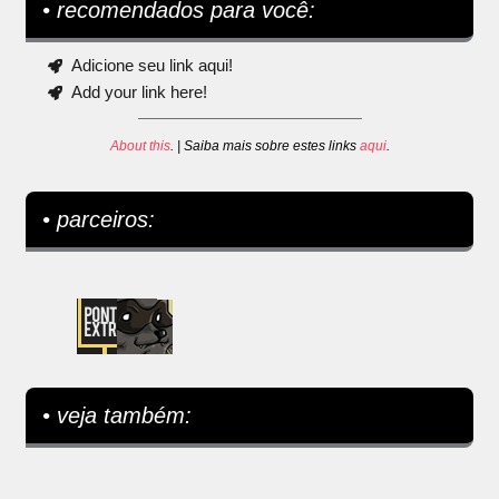
• recomendados para você:
Adicione seu link aqui!
Add your link here!
About this
. | Saiba mais sobre estes links
aqui
.
• parceiros:
• veja também: