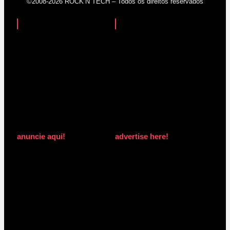
©2008-2026 ROCK’N TECH – Todos os direitos reservados
anuncie aqui!
advertise here!