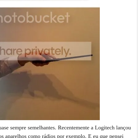
quase sempre semelhantes. Recentemente a Logitech lançou
ros aparelhos como rádios por exemplo. E eu que pensei