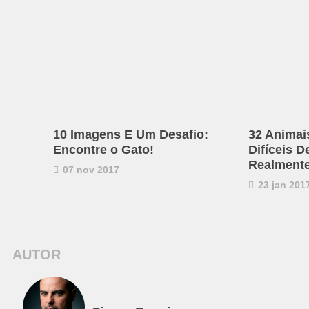
10 Imagens E Um Desafio:
32 Animai
Encontre o Gato!
Difíceis D
Realmente
07 nov 2017
23 jan 201
AUTOR