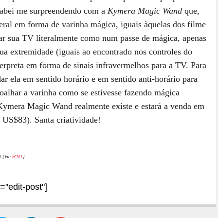
acabei me surpreendendo com a
Kymera Magic Wand
que,
eral em forma de varinha mágica, iguais àquelas dos filme
ar sua TV literalmente como num passe de mágica, apenas
a extremidade (iguais ao encontrado nos controles do
erpreta em forma de sinais infravermelhos para a TV. Para
 ela em sentido horário e em sentido anti-horário para
coalhar a varinha como se estivesse fazendo mágica
A Kymera Magic Wand realmente existe e estará a venda em
US$83). Santa criatividade!
l [Via
R’NT
].
="edit-post"]