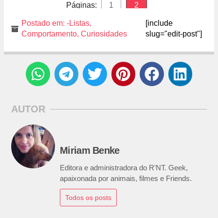
Páginas:
1
2
Postado em:
-Listas
,
[include
Comportamento
,
Curiosidades
slug="edit-post"]
AUTOR
Miriam Benke
Editora e administradora do R'NT. Geek,
apaixonada por animais, filmes e Friends.
Todos os posts