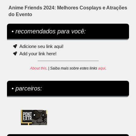
Anime Friends 2024: Melhores Cosplays e Atrações
do Evento
• recomendados para você:
Adicione seu link aqui!
Add your link here!
About this
. | Saiba mais sobre estes links
aqui
.
• parceiros: