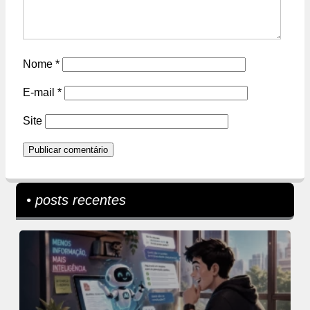
Nome
*
E-mail
*
Site
• posts recentes