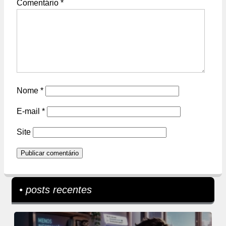
Comentário
*
Nome
*
E-mail
*
Site
• posts recentes