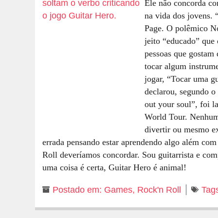
Ele não concorda co
na vida dos jovens. 
Page. O polêmico No
jeito “educado” que 
pessoas que gostam 
tocar algum instrume
jogar, “Tocar uma g
declarou, segundo o 
out your soul”, foi 
World Tour. Nenhum 
divertir ou mesmo e
errada pensando estar aprendendo algo além com
Roll deveríamos concordar. Sou guitarrista e co
uma coisa é certa, Guitar Hero é animal!
Postado em:
Games
,
Rock'n Roll
Tag