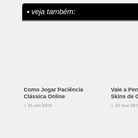
• veja também:
Como Jogar Paciência
Vale a Pen
Clássica Online
Skins de 
01 abr 2024
22 mar 202