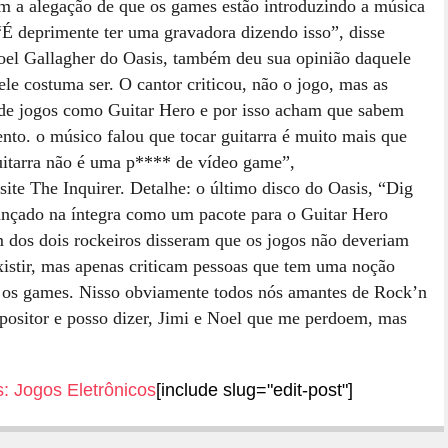
m a alegação de que os games estão introduzindo a música
“É deprimente ter uma gravadora dizendo isso”, disse
el Gallagher do Oasis, também deu sua opinião daquele
ele costuma ser. O cantor criticou, não o jogo, mas as
de jogos como Guitar Hero e por isso acham que sabem
nto. o músico falou que tocar guitarra é muito mais que
uitarra não é uma p**** de vídeo game”,
site The Inquirer. Detalhe: o último disco do Oasis, “Dig
lançado na íntegra como um pacote para o Guitar Hero
dos dois rockeiros disseram que os jogos não deveriam
xistir, mas apenas criticam pessoas que tem uma noção
 os games. Nisso obviamente todos nós amantes de Rock’n
mpositor e posso dizer, Jimi e Noel que me perdoem, mas
s:
Jogos Eletrônicos
[include slug="edit-post"]