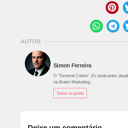
AUTOR
Simon Ferreira
O "General Crânio". Ex-podcaster, atualm
na Braim Marketing.
Todos os posts
Deixe um comentário