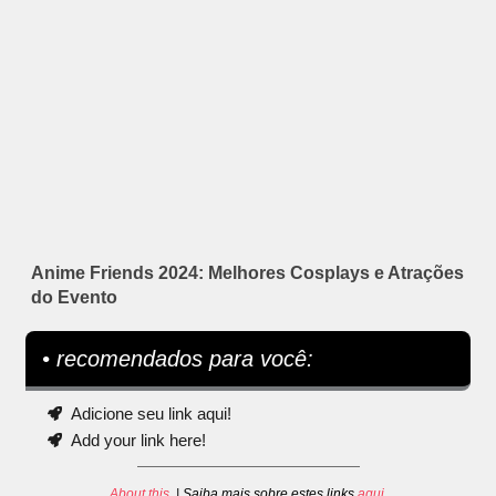
Anime Friends 2024: Melhores Cosplays e Atrações
do Evento
• recomendados para você:
Adicione seu link aqui!
Add your link here!
About this
. | Saiba mais sobre estes links
aqui
.