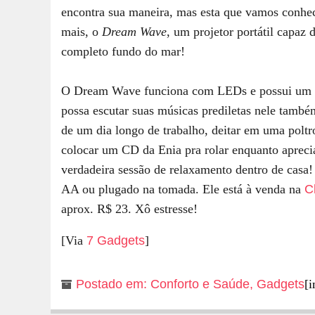
encontra sua maneira, mas esta que vamos conhe
mais, o
Dream Wave
, um projetor portátil capaz
completo fundo do mar!
O Dream Wave funciona com LEDs e possui um s
possa escutar suas músicas prediletas nele tamb
de um dia longo de trabalho, deitar em uma poltro
colocar um CD da Enia pra rolar enquanto aprec
verdadeira sessão de relaxamento dentro de casa
AA ou plugado na tomada. Ele está à venda na
C
aprox. R$ 23. Xô estresse!
[Via
7 Gadgets
]
Postado em:
Conforto e Saúde
,
Gadgets
[i