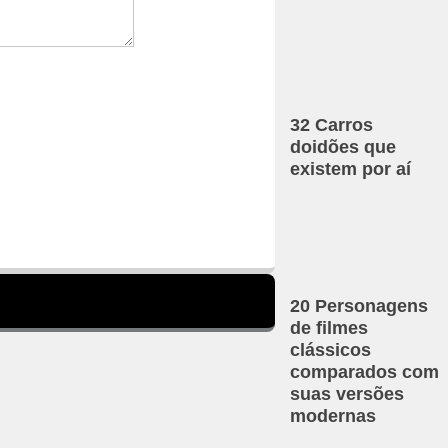
32 Carros
doidões que
existem por aí
20 Personagens
de filmes
clássicos
comparados com
suas versões
modernas