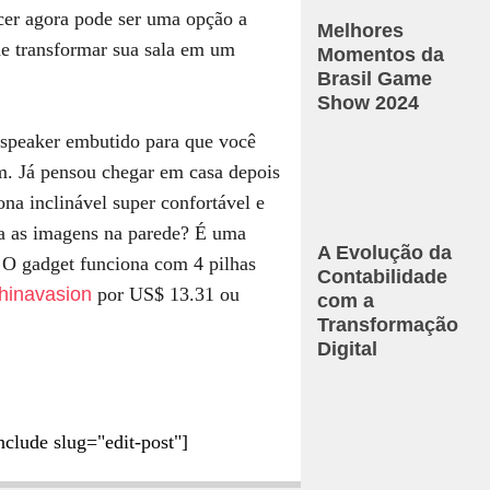
cer agora pode ser uma opção a
Melhores
 de transformar sua sala em um
Momentos da
Brasil Game
Show 2024
peaker embutido para que você
ém. Já pensou chegar em casa depois
na inclinável super confortável e
ia as imagens na parede? É uma
A Evolução da
! O gadget funciona com 4 pilhas
Contabilidade
hinavasion
por US$ 13.31 ou
com a
Transformação
Digital
nclude slug="edit-post"]