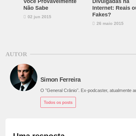
Você Provavelmente
Divulgadas na
Não Sabe
Internet: Reais o
Fakes?
02 jun 2015
26 maio 2015
AUTOR
Simon Ferreira
O "General Crânio". Ex-podcaster, atualmente ana
Todos os posts
Uma resposta