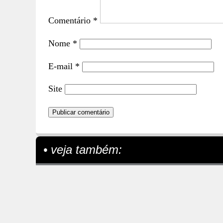
Comentário
*
Nome
*
E-mail
*
Site
• veja também: