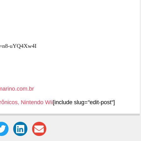
?v=n8-uYQ4Xw4I
arino.com.br
rônicos
,
Nintendo Wii
[include slug="edit-post"]