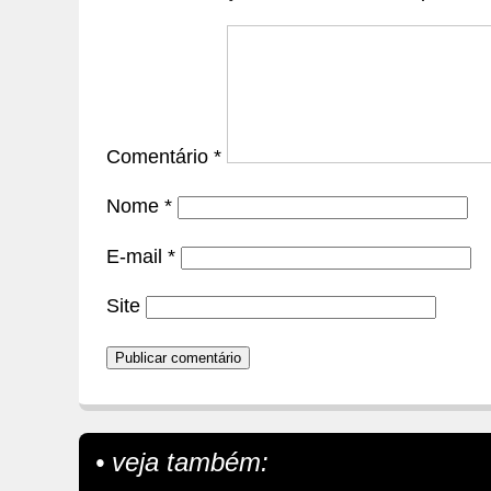
Comentário
*
Nome
*
E-mail
*
Site
• veja também: