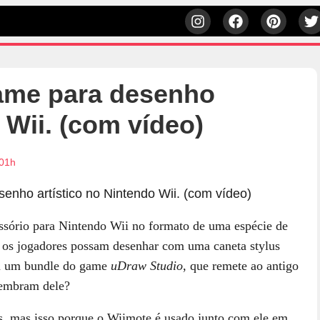
game para desenho
 Wii. (com vídeo)
:01h
sório para Nintendo Wii no formato de uma espécie de
ue os jogadores possam desenhar com uma caneta stylus
em um bundle do game
uDraw Studio
, que remete ao antigo
lembram dele?
s, mas isso porque o Wiimote é usado junto com ele em