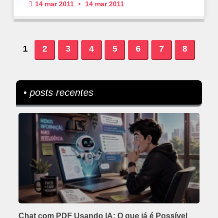
14 mar 2011
14 mar 2011
1
2
3
4
5
6
7
8
• posts recentes
Chat com PDF Usando IA: O que já é Possível