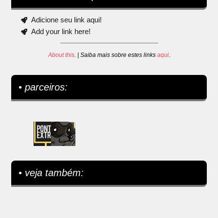
Adicione seu link aqui!
Add your link here!
About this
. | Saiba mais sobre estes links
aqui
.
• parceiros:
• veja também: