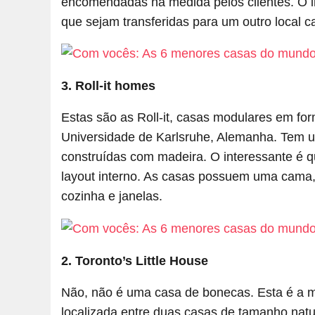
encomendadas na medida pelos clientes. O i
que sejam transferidas para um outro local c
3. Roll-it homes
Estas são as Roll-it, casas modulares em fo
Universidade de Karlsruhe, Alemanha. Tem u
construídas com madeira. O interessante é q
layout interno. As casas possuem uma cama
cozinha e janelas.
2. Toronto’s Little House
Não, não é uma casa de bonecas. Esta é a m
localizada entre duas casas de tamanho nat