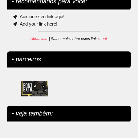
• recomendados para você:
Adicione seu link aqui!
Add your link here!
About this
. | Saiba mais sobre estes links
aqui
.
• parceiros:
• veja também: