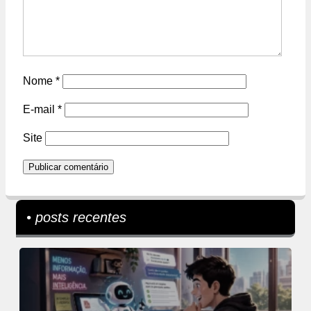
Nome
*
E-mail
*
Site
• posts recentes