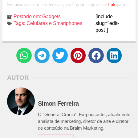
Se mesmo assim te interessar, você pode seguir este
link
para
visualizar demais imagens.
Postado em:
Gadgets
[include
Tags:
Celulares e Smartphones
slug="edit-
post"]
AUTOR
Simon Ferreira
O "General Crânio". Ex-podcaster, atualmente
analista de marketing, diretor de arte e diretor
de conteúdo na Braim Marketing.