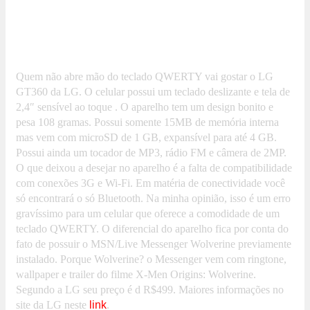
Quem não abre mão do teclado QWERTY vai gostar o LG
GT360 da LG. O celular possui um teclado deslizante e tela de
2,4″ sensível ao toque . O aparelho tem um design bonito e
pesa 108 gramas. Possui somente 15MB de memória interna
mas vem com microSD de 1 GB, expansível para até 4 GB.
Possui ainda um tocador de MP3, rádio FM e câmera de 2MP.
O que deixou a desejar no aparelho é a falta de compatibilidade
com conexões 3G e Wi-Fi. Em matéria de conectividade você
só encontrará o só Bluetooth. Na minha opinião, isso é um erro
gravíssimo para um celular que oferece a comodidade de um
teclado QWERTY. O diferencial do aparelho fica por conta do
fato de possuir o MSN/Live Messenger Wolverine previamente
instalado. Porque Wolverine? o Messenger vem com ringtone,
wallpaper e trailer do filme X-Men Origins: Wolverine.
Segundo a LG seu preço é d R$499. Maiores informações no
site da LG neste
link
.