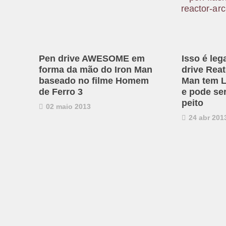
Pen drive AWESOME em
Isso é leg
forma da mão do Iron Man
drive Reat
baseado no filme Homem
Man tem L
de Ferro 3
e pode se
peito
02 maio 2013
24 abr 201