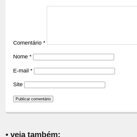
Comentário
*
Nome
*
E-mail
*
Site
• veja também: