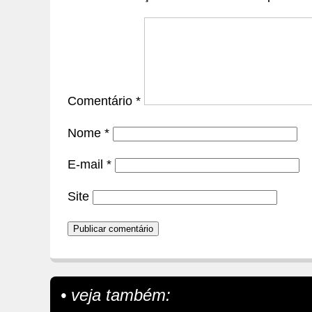
Comentário
*
Nome
*
E-mail
*
Site
• veja também: