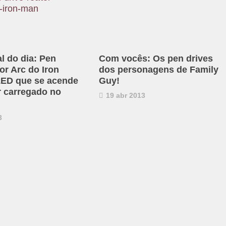
al do dia: Pen
Com vocês: Os pen drives
or Arc do Iron
dos personagens de Family
ED que se acende
Guy!
r carregado no
19 abr 2013
3