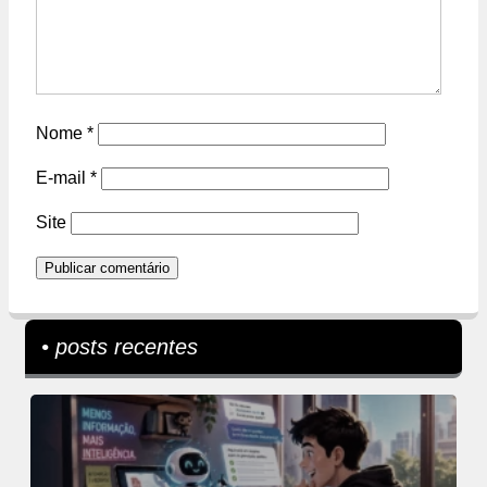
Nome
*
E-mail
*
Site
• posts recentes