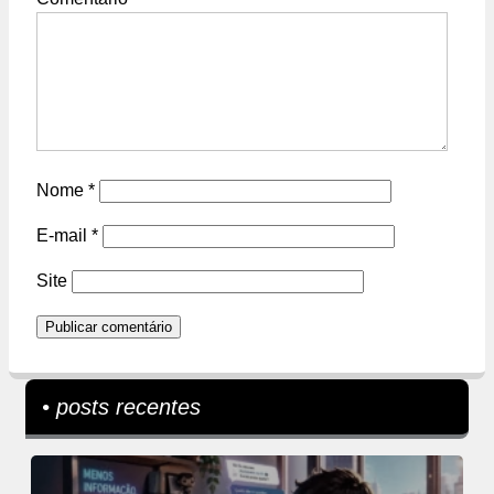
Nome
*
E-mail
*
Site
• posts recentes