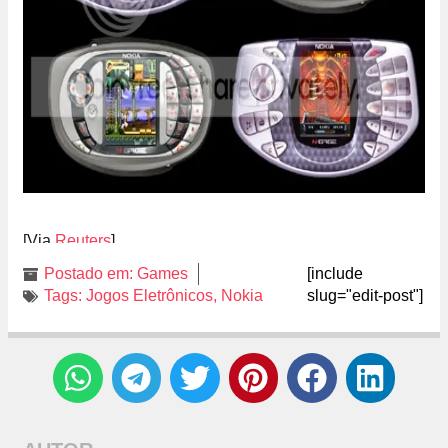
[Via
Reuters
]
Postado em:
Games
[include
Tags:
Jogos Eletrônicos
,
Nokia
slug="edit-post"]