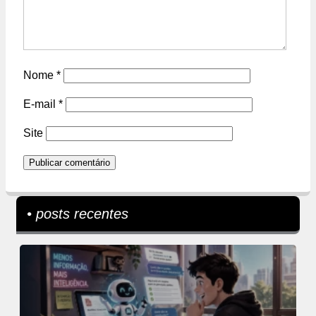
Nome
*
E-mail
*
Site
• posts recentes