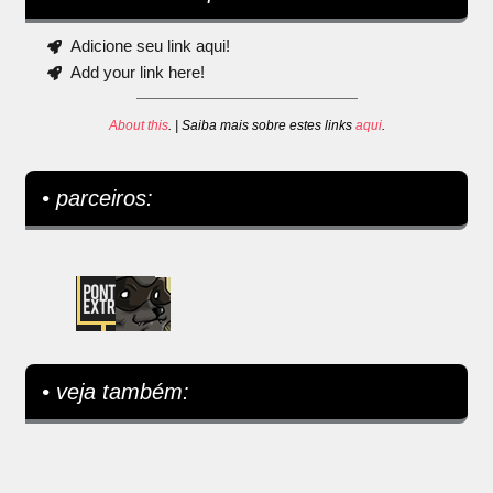
Adicione seu link aqui!
Add your link here!
About this
. | Saiba mais sobre estes links
aqui
.
• parceiros:
• veja também: