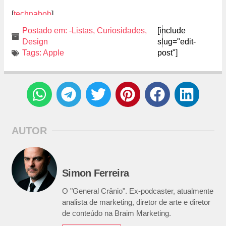
[
technabob
]
Postado em:
-Listas
,
Curiosidades
,
[include
Design
slug="edit-
Tags:
Apple
post"]
AUTOR
Simon Ferreira
O "General Crânio". Ex-podcaster, atualmente
analista de marketing, diretor de arte e diretor
de conteúdo na Braim Marketing.