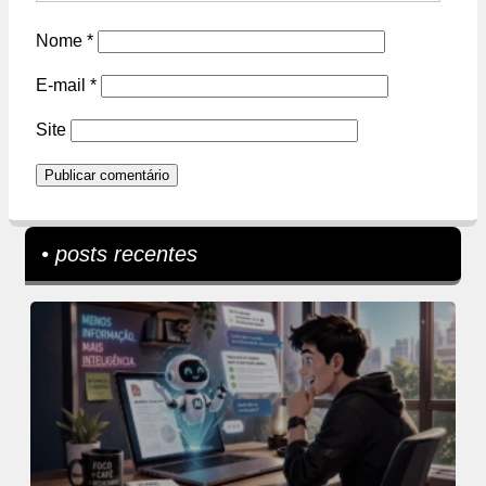
Nome
*
E-mail
*
Site
• posts recentes