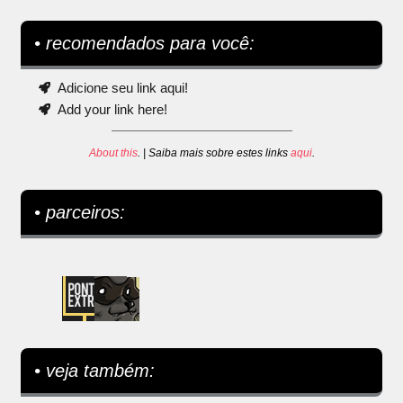
• recomendados para você:
Adicione seu link aqui!
Add your link here!
About this
. | Saiba mais sobre estes links
aqui
.
• parceiros:
• veja também: