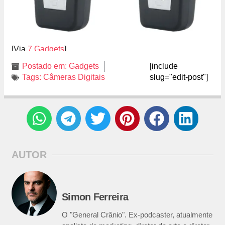
[Via
7 Gadgets
]
Postado em:
Gadgets
[include
Tags:
Câmeras Digitais
slug="edit-post"]
AUTOR
Simon Ferreira
O "General Crânio". Ex-podcaster, atualmente