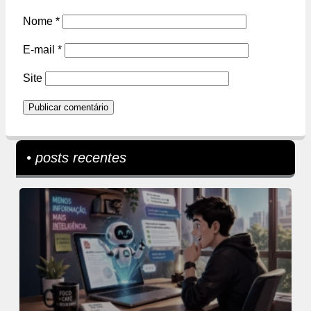
Nome
*
E-mail
*
Site
• posts recentes