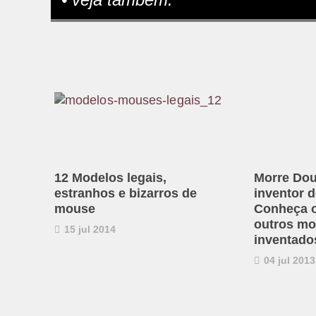
12 Modelos legais,
Morre Dou
estranhos e bizarros de
inventor 
mouse
Conheça o
outros mo
15 jul 2014
inventado
04 jul 2013