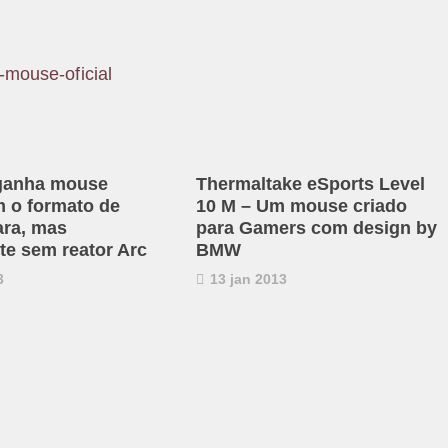
 ganha mouse
Thermaltake eSports Level
m o formato de
10 M – Um mouse criado
ra, mas
para Gamers com design by
te sem reator Arc
BMW
3
13 jan 2013