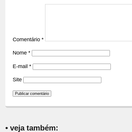
Comentário
*
Nome
*
E-mail
*
Site
• veja também: