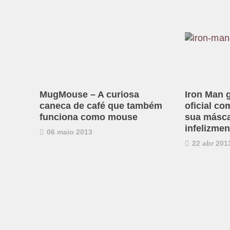
MugMouse – A curiosa
Iron Man
caneca de café que também
oficial co
funciona como mouse
sua másca
infelizmen
06 maio 2013
22 abr 201