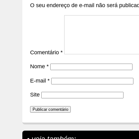
O seu endereço de e-mail não será publica
Comentário
*
Nome
*
E-mail
*
Site
• veja também: