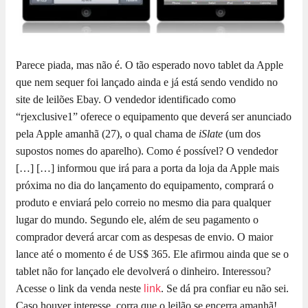
Parece piada, mas não é. O tão esperado novo tablet da Apple
que nem sequer foi lançado ainda e já está sendo vendido no
site de leilões Ebay. O vendedor identificado como
“rjexclusive1” oferece o equipamento que deverá ser anunciado
pela Apple amanhã (27), o qual chama de
iSlate
(um dos
supostos nomes do aparelho). Como é possível? O vendedor
[…]
[…] informou que irá para a porta da loja da Apple mais
próxima no dia do lançamento do equipamento, comprará o
produto e enviará pelo correio no mesmo dia para qualquer
lugar do mundo. Segundo ele, além de seu pagamento o
comprador deverá arcar com as despesas de envio. O maior
lance até o momento é de US$ 365. Ele afirmou ainda que se o
tablet não for lançado ele devolverá o dinheiro. Interessou?
Acesse o link da venda neste
link
. Se dá pra confiar eu não sei.
Caso houver interesse, corra que o leilão se encerra amanhã!