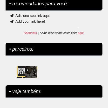
• recomendados para você:
Adicione seu link aqui!
Add your link here!
About this
. | Saiba mais sobre estes links
aqui
.
• parceiros:
• veja também: