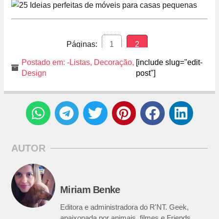
Páginas:
1
2
Postado em:
-Listas
,
Decoração
,
[include slug="edit-
Design
post"]
AUTOR
Miriam Benke
Editora e administradora do R'NT. Geek,
apaixonada por animais, filmes e Friends.