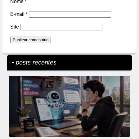
Nome
*
E-mail
*
Site
• posts recentes