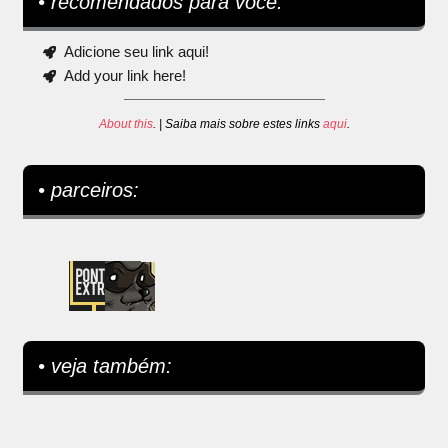
• recomendados para você:
Adicione seu link aqui!
Add your link here!
About this
. | Saiba mais sobre estes links
aqui
.
• parceiros:
• veja também: