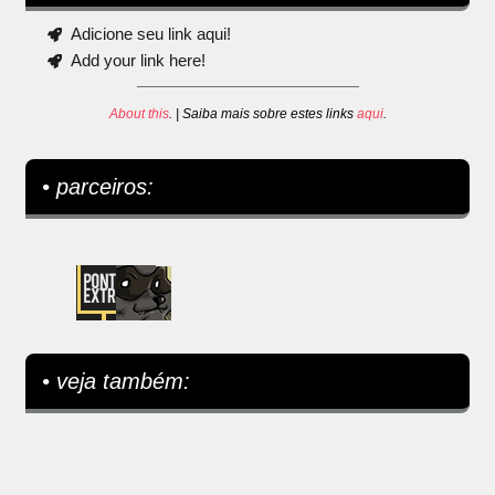
Adicione seu link aqui!
Add your link here!
About this
. | Saiba mais sobre estes links
aqui
.
• parceiros:
• veja também: