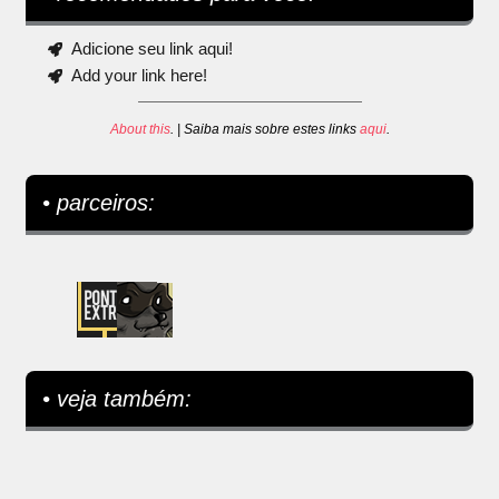
Adicione seu link aqui!
Add your link here!
About this
. | Saiba mais sobre estes links
aqui
.
• parceiros:
• veja também: