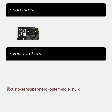
• parceiros:
• veja também: