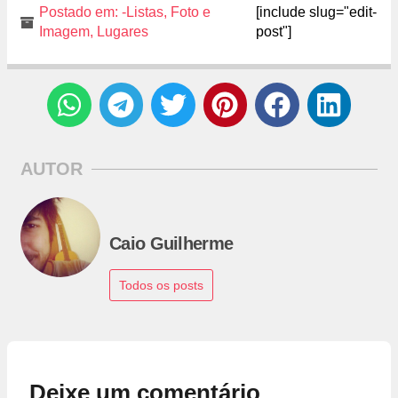
Postado em:
-Listas
,
Foto e
[include slug="edit-
Imagem
,
Lugares
post"]
AUTOR
Caio Guilherme
Todos os posts
Deixe um comentário