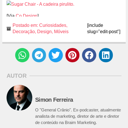
[Via
Co.Design
]
Postado em:
Curiosidades
,
[include
Decoração
,
Design
,
Móveis
slug="edit-post"]
AUTOR
Simon Ferreira
O "General Crânio". Ex-podcaster, atualmente
analista de marketing, diretor de arte e diretor
de conteúdo na Braim Marketing.