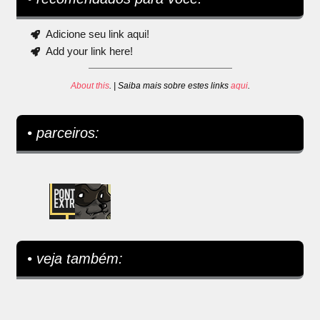
Adicione seu link aqui!
Add your link here!
About this
. | Saiba mais sobre estes links
aqui
.
• parceiros:
• veja também: