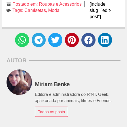
Postado em:
Roupas e Acessórios
[include
Tags:
Camisetas
,
Moda
slug="edit-
post"]
AUTOR
Miriam Benke
Editora e administradora do R'NT. Geek,
apaixonada por animais, filmes e Friends.
Todos os posts