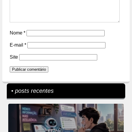
Nome
*
E-mail
*
Site
• posts recentes