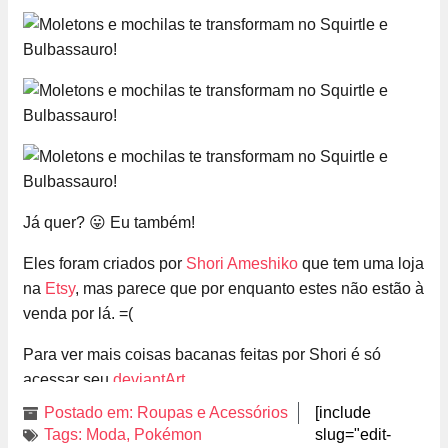
Já quer? 😛 Eu também!
Eles foram criados por
Shori Ameshiko
que tem uma loja
na
Etsy
, mas parece que por enquanto estes não estão à
venda por lá. =(
Para ver mais coisas bacanas feitas por Shori é só
acessar seu
deviantArt
.
Postado em:
Roupas e Acessórios
[include
Tags:
Moda
,
Pokémon
slug="edit-