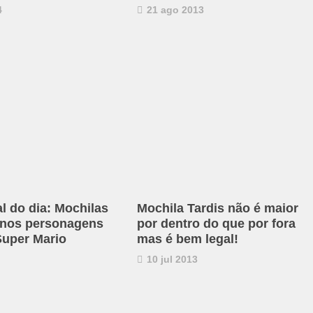
4
21 ago 2013
al do dia: Mochilas
Mochila Tardis não é maior
 nos personagens
por dentro do que por fora
uper Mario
mas é bem legal!
10 jul 2013