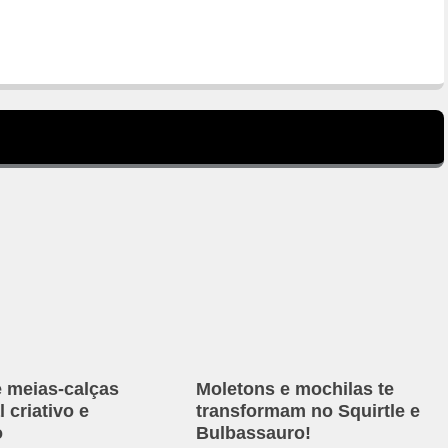
e meias-calças
Moletons e mochilas te
 criativo e
transformam no Squirtle e
o
Bulbassauro!