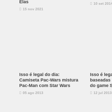
Elas
10 set 201
15 nov 2021
Isso é legal do dia:
Isso é leg
Camiseta Pac-Wars mistura
baseadas
Pac-Man com Star Wars
do game S
05 ago 2013
12 jul 2013