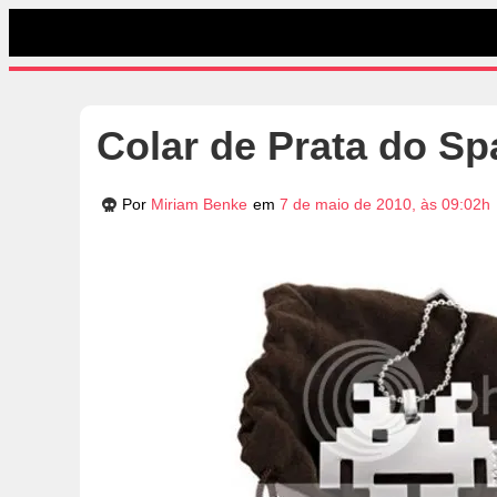
Colar de Prata do Sp
Por
Miriam Benke
em
7 de maio de 2010, às 09:02h